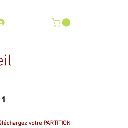
concerto
BIO
CONTACT
Se connecter
il
éléchargez votre PARTITION