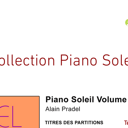
araïbes héritage
7 Pièces créoles
Extraits de 
ollection Piano Sole
T